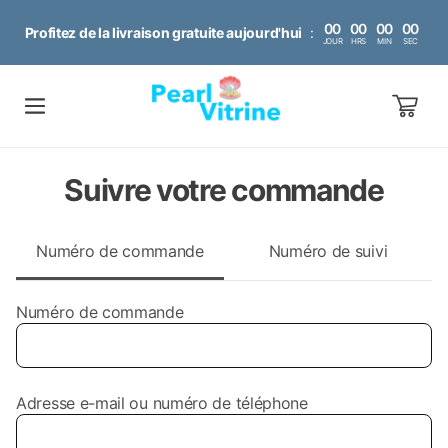
PASSER AU
00
00
00
00
CONTENU
Profitez de la livraison gratuite aujourd'hui
:
JOUR
HRS
MIN
SEC
PANIER
Suivre votre commande
Numéro de commande
Numéro de suivi
Numéro de commande
Adresse e-mail ou numéro de téléphone